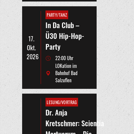
PARTY/TANZ
In Da Club –
Ü30 Hip-Hop-
17.
Party
Okt.
2026
22:00 Uhr
LOKation im
Bahnhof Bad
Salzuflen
LESUNG/VORTRAG
Dr. Anja
Kretschmer: Scientia
Mortuorum – Die