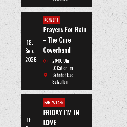
KONZERT
Prayers For Rain
– The Cure
18.
Coverband
Sep.
2026
20:00 Uhr
LOKation im
Bahnhof Bad
Salzuflen
PARTY/TANZ
FRIDAY I’M IN
18.
LOVE