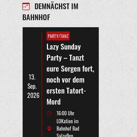
DEMNÄCHST IM
BAHNHOF
PARTY/TANZ
Lazy Sunday
Party – Tanzt
eure Sorgen fort,
13.
noch vor dem
Sep.
ersten Tatort-
2026
Mord
16:00 Uhr
LOKation im
Bahnhof Bad
Salzuflen